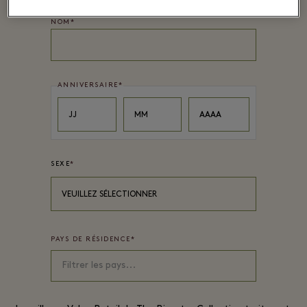
NOM
*
ANNIVERSAIRE
*
Day
Month
Year
JJ
MM
AAAA
SEXE
*
VEUILLEZ SÉLECTIONNER
PAYS DE RÉSIDENCE
*