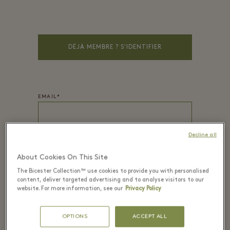
DÉJÀ MEMBRE ? S'IDENTIFIER
EMAIL*
Decline all
MOT DE PASSE*
About Cookies On This Site
The Bicester Collection™ use cookies to provide you with personalised
content, deliver targeted advertising and to analyse visitors to our
website. For more information, see our
Privacy Policy
PRÉNOM
*
OPTIONS
ACCEPT ALL