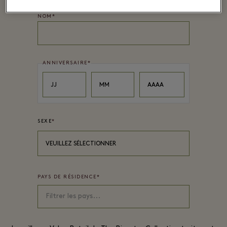
NOM
*
ANNIVERSAIRE
*
Day
Month
Year
JJ
MM
AAAA
SEXE
*
VEUILLEZ SÉLECTIONNER
PAYS DE RÉSIDENCE
*