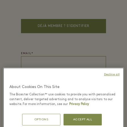
DÉJÀ MEMBRE ? S'IDENTIFIER
EMAIL*
Decline all
MOT DE PASSE*
About Cookies On This Site
The Bicester Collection™ use cookies to provide you with personalised
content, deliver targeted advertising and to analyse visitors to our
website. For more information, see our
Privacy Policy
PRÉNOM
*
OPTIONS
ACCEPT ALL