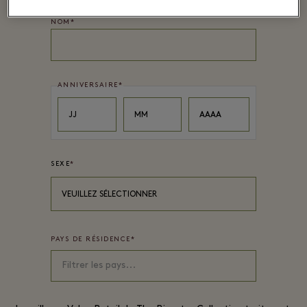
NOM
*
ANNIVERSAIRE
*
Day
Month
Year
JJ
MM
AAAA
SEXE
*
VEUILLEZ SÉLECTIONNER
PAYS DE RÉSIDENCE
*