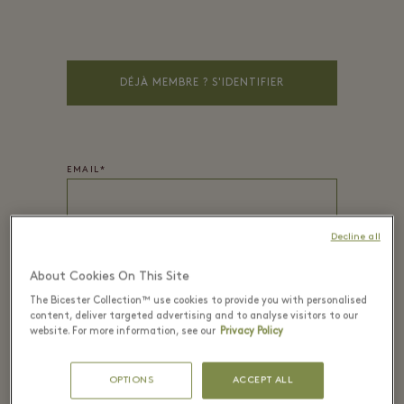
DÉJÀ MEMBRE ? S'IDENTIFIER
EMAIL*
Decline all
MOT DE PASSE*
About Cookies On This Site
The Bicester Collection™ use cookies to provide you with personalised
content, deliver targeted advertising and to analyse visitors to our
website. For more information, see our
Privacy Policy
PRÉNOM
*
OPTIONS
ACCEPT ALL