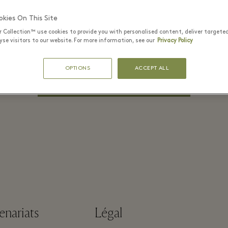
MOT DE PASSE*
kies On This Site
r Collection™ use cookies to provide you with personalised content, deliver targete
se visitors to our website. For more information, see our
Privacy Policy
Se souvenir de
Mot de passe oublié?
moi
OPTIONS
ACCEPT ALL
SE CONNECTER
enariats
Légal