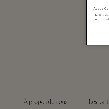
About Coo
The Biceste
and to analy
À propos de nous
Les part