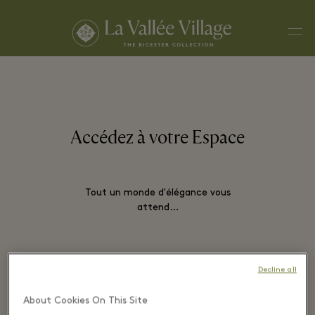
Men
Accédez à votre Espace
Tout un monde d'élégance vous
attend…
Decline all
EMAIL*
About Cookies On This Site